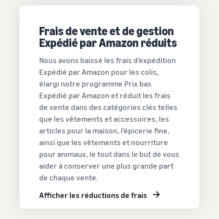
Expédié par Amazon
et gérer vos activités
Externalisez l'expédition, les
retours et le service client
Frais de vente et de gestion
Outils d'expansion vers
Calculateur
Expédié par Amazon réduits
les boutiques Amazon
de ventes
Registre des marques
Réduisez
européennes
Calculateur
Nous avons baissé les frais d'expédition
vos frais
Lancez votre marque avec
Découvrez toutes les
de ventes
Expédié par Amazon pour les colis,
Amazon
d'expédition
marketplaces Amazon
Calculez les
pour vos
élargi notre programme Prix bas
européennes disponibles et
coûts d'un
produits à
comment vous développer
Expédié par Amazon et réduit les frais
produit,
bas prix
grâce aux programmes
de vente dans des catégories clés telles
comparez les
Expédié par Amazon
Découvrez les
méthodes
que les vêtements et accessoires, les
tarifs Prix bas
d'expédition
articles pour la maison, l'épicerie fine,
Incitations
Expédié par
pour les
ainsi que les vêtements et nourriture
Amazon pour les
nouveaux
pour animaux, le tout dans le but de vous
produits éligibles
Les vendeurs
vendeurs
aider à conserver une plus grande part
dont le prix est
qui utilisent
de chaque vente.
inférieur ou égal à
les services
€20.
Atteignez
du Guide du
Afficher les réductions de frais
les
nouveau
clients
vendeur