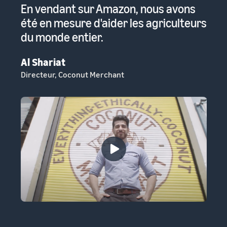
s
En vendant sur Amazon, nous avons
Po
été en mesure d'aider les agriculteurs
se
du monde entier.
de
ac
Al Shariat
Directeur, Coconut Merchant
La
Fon