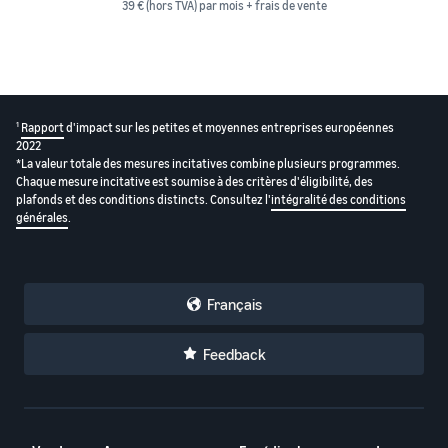
39 € (hors TVA) par mois + frais de vente
1
Rapport
d'impact sur les petites et moyennes entreprises européennes
2022
*La valeur totale des mesures incitatives combine plusieurs programmes.
Chaque mesure incitative est soumise à des critères d'éligibilité, des
plafonds et des conditions distincts. Consultez l'
intégralité des conditions
générales
.
Français
Feedback