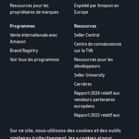
les boutiques Amazon
Externalisez l'expédition, les
Ressources pour les
Expédié par Amazon en
européennes
retours et le service client
propriétaires de marques
Europe
Découvrez toutes les
Calculateur
marketplaces Amazon
de ventes
Registre des marques
Programmes
Ressources
Calculateur
européennes disponibles et
Réduisez
Lancez votre marque avec
de ventes
Vente internationale avec
Seller Central
comment vous développer
vos frais
Amazon
Amazon
grâce aux programmes
Calculez les
Centre de connaissances
d'expédition
Expédié par Amazon
coûts d'un
Brand Registry
sur la TVA
pour vos
produit,
produits à
Voir tous les programmes
Ressources pour les
comparez les
bas prix
développeurs
méthodes
Découvrez les
Seller University
d'expédition
Incitations
tarifs Prix bas
pour les
Carrières
Expédié par
nouveaux
Rapport 2024 relatif aux
Amazon pour les
Atteignez
Les vendeurs
vendeurs
vendeurs partenaires
produits éligibles
qui utilisent
les
européens
dont le prix est
les services
clients
inférieur ou égal à
Rapport 2023 relatif aux
du Guide du
Amazon
€20.
vendeurs partenaires
nouveau
dans le
européens
vendeur
monde
Sur ce site, nous utilisons des cookies et des outils
peuvent
entier
Appstore pour les vendeurs
similaires (collectivement, les « cookies ») pour