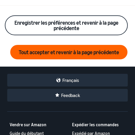
bénéficier de
Commencez à
plus de 47
vendre aux
250 €
Amériques,
d'incitations
Enregistrer les préférences et revenir à la page
en Europe, en
précédente
destinées aux
Asie-
nouveaux
Pacifique, au
vendeurs
Moyen-Orient
et en Afrique
Tout accepter et revenir à la page précédente
du Nord.
Français
Feedback
Vendre sur Amazon
Expédier les commandes
Guide du débutant
Expédié par Amazon