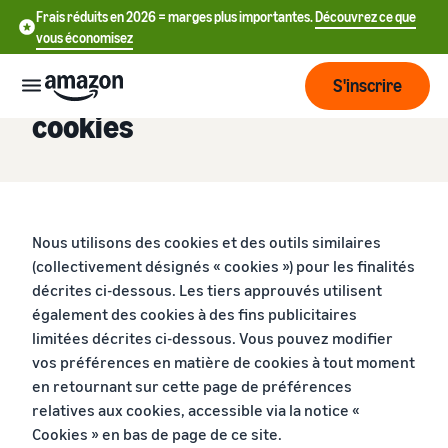
Frais réduits en 2026 = marges plus importantes.
Découvrez ce que
vous économisez
S'inscrire
Préférences relatives aux
cookies
Start
Commencer
Envoyer
English
à vendre
Nous utilisons des cookies et des outils similaires
- GB
sur Amazon
(collectivement désignés « cookies ») pour les finalités
Fulfillment
décrites ci-dessous. Les tiers approuvés utilisent
Grandir
ederlands
Aperçu
également des cookies à des fins publicitaires
Comment commencer
 BE
à vendre sur Amazon
limitées décrites ci-dessous. Vous pouvez modifier
Atteindre
Franchissez cette prochaine
Tarification
vos préférences en matière de cookies à tout moment
L'exécution des
Français
plus de
étape pour devenir vendeur
commandes clients
en retournant sur cette page de préférences
- BE
clients
Amazon
Découvrez les solutions
relatives aux cookies, accessible via la notice «
Connaître
appropriées pour exécuter
Outils
Cookies » en bas de page de ce site.
vos expéditions