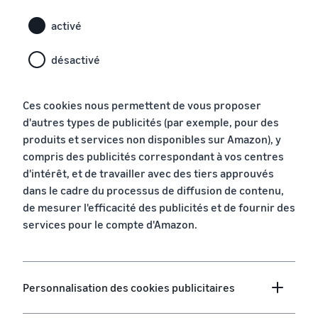
les boutiques Amazon
Externalisez l'expédition, les
européennes
retours et le service client
activé
Découvrez toutes les
Calculateur
marketplaces Amazon
de ventes
désactivé
Registre des marques
Calculateur
européennes disponibles et
Réduisez
Lancez votre marque avec
de ventes
comment vous développer
vos frais
Amazon
grâce aux programmes
Calculez les
d'expédition
Ces cookies nous permettent de vous proposer
Expédié par Amazon
coûts d'un
pour vos
d'autres types de publicités (par exemple, pour des
produit,
produits à
produits et services non disponibles sur Amazon), y
comparez les
bas prix
compris des publicités correspondant à vos centres
méthodes
Découvrez les
d'expédition
d'intérêt, et de travailler avec des tiers approuvés
Incitations
tarifs Prix bas
dans le cadre du processus de diffusion de contenu,
pour les
Expédié par
nouveaux
de mesurer l'efficacité des publicités et de fournir des
Amazon pour les
Atteignez
Les vendeurs
vendeurs
services pour le compte d'Amazon.
produits éligibles
qui utilisent
les
dont le prix est
les services
clients
inférieur ou égal à
du Guide du
Amazon
€20.
nouveau
dans le
Personnalisation des cookies publicitaires
vendeur
monde
peuvent
entier