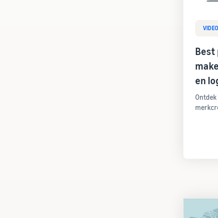
VIDE
Best 
make
en lo
Ontdek 
merkcre