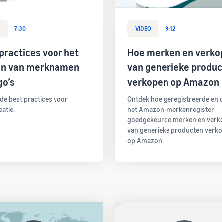
O
7:30
VIDEO
9:12
practices voor het
Hoe merken en verko
n van merknamen
van generieke produ
go’s
verkopen op Amazon
de best practices voor
Ontdek hoe geregistreerde en 
atie.
het Amazon-merkenregister
goedgekeurde merken en verk
van generieke producten verk
op Amazon.