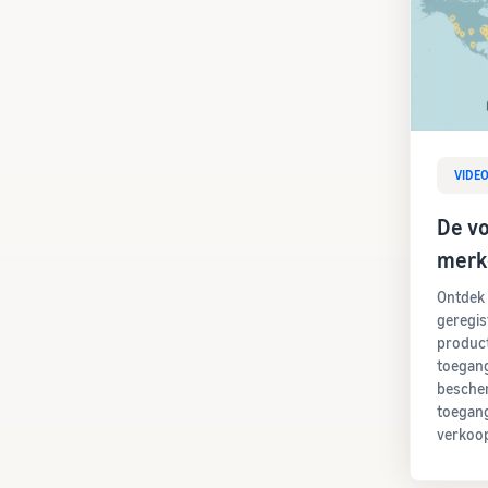
VIDE
De v
merke
Ontdek 
geregis
product
toegang
bescher
toegang
verkoop