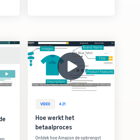
VIDEO
4:21
Hoe werkt het
de
betaalproces
Ontdek hoe Amazon de opbrengst
den