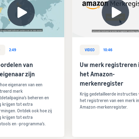
O
2:49
VIDEO
10:46
oordelen van
Uw merk registreren 
igenaar zijn
het Amazon-
merkenregister
hoe eigenaren van een
treerd merk
Krijg gedetailleerde instructies
detailpagina’s beheren en
het registreren van een merk in
 krijgen tot extra
Amazon-merkenregister.
mingen. Ontdek ook hoe zij
 krijgen tot extra
tools en -programma’s.