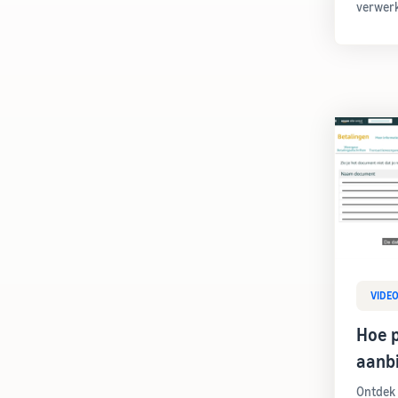
verwerk
VIDE
Hoe 
aanb
Ontdek