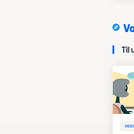
Vo
Til
VIDE