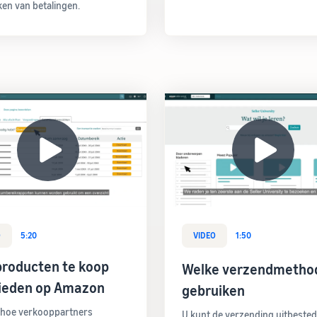
en van betalingen.
O
5:20
VIDEO
1:50
producten te koop
Welke verzendmetho
ieden op Amazon
gebruiken
 hoe verkooppartners
U kunt de verzending uitbeste