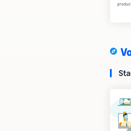
produc
V
Sta