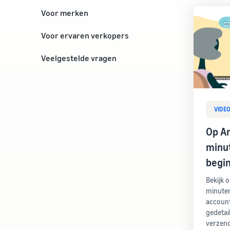
Voor merken
Start uw eigen merk
Voor ervaren verkopers
Til uw bedrijf naar een hoger
Veelgestelde vragen
niveau
VIDE
Op A
minut
begi
Bekijk 
minuten
account
gedetai
verzend