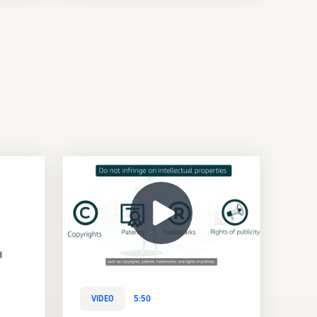
VIDEO
5:50