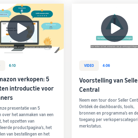
O
6:10
VIDEO
4:06
mazon verkopen: 5
Voorstelling van Selle
en introductie voor
Central
nners
Neem een tour door Seller Cent
Ontdek de dashboards, tools,
onze presentatie van 5
bronnen en programma’s en d
 over het aanmaken van een
toegang per verkoperscategori
, het opzetten van
merkstatus.
lleerde productpagina’s, het
en van bestellingen en het