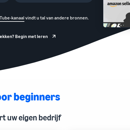
en hoe u kunt groeien dankzij de programma’s van
Fulfillment by Amazon
Fulfillment by Amazon
Outsource de verzending, retourzendingen en
klantenservice
Tube-kanaal
vindt u tal van andere bronnen.
Merkenregister
tdekken? Begin met leren
Lanceer uw merk met Amazon
or beginners
rt uw eigen bedrijf