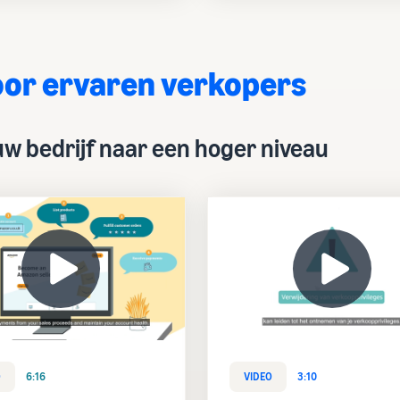
or ervaren verkopers
 uw bedrijf naar een hoger niveau
O
6:16
VIDEO
3:10