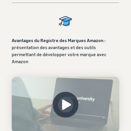
bénéficier de
Commencez à
plus de 47
vendre aux
250 €
Amériques,
d'incitations
en Europe, en
destinées aux
Asie-
nouveaux
Pacifique, au
vendeurs
Avantages du Registre des Marques Amazon :
Moyen-Orient
présentation des avantages et des outils
et en Afrique
permettant de développer votre marque avec
du Nord.
Amazon