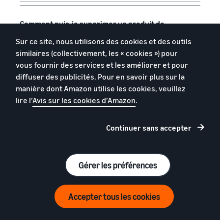
Comment puis-je supprimer un produit de
mon stock ?
Sur ce site, nous utilisons des cookies et des outils
similaires (collectivement, les « cookies ») pour
vous fournir des services et les améliorer et pour
diffuser des publicités. Pour en savoir plus sur la
manière dont Amazon utilise les cookies, veuillez
lire l’
Avis sur les cookies d’Amazon
.
Français
Continuer sans accepter
Feedback
Gérer les préférences
Vendre sur Amazon
Expédier les commandes
Accepter tous les cookies
Guide du débutant
Expédié par Amazon
Ressources pour les
Expédié par Amazon en