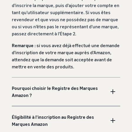
les boutiques Amazon
Externalisez l'expédition, les
d'inscrire la marque, puis d'ajouter votre compte en
européennes
retours et le service client
tant qu'utilisateur supplémentaire. Si vous êtes
Découvrez toutes les
Calculateur
revendeur et que vous ne possédez pas de marque
marketplaces Amazon
de ventes
Registre des marques
ou si vous n'êtes pas le représentant d'une marque,
Calculateur
européennes disponibles et
Réduisez
Lancez votre marque avec
de ventes
passez directement à l'Étape 2.
comment vous développer
vos frais
Amazon
grâce aux programmes
Calculez les
d'expédition
Remarque :
si vous avez déjà effectué une demande
Expédié par Amazon
coûts d'un
pour vos
d'inscription de votre marque auprès d'Amazon,
produit,
produits à
comparez les
attendez que la demande soit acceptée avant de
bas prix
méthodes
mettre en vente des produits.
Découvrez les
d'expédition
Incitations
tarifs Prix bas
pour les
Expédié par
nouveaux
Pourquoi choisir le Registre des Marques
Amazon pour les
Atteignez
Les vendeurs
vendeurs
Amazon ?
produits éligibles
qui utilisent
les
dont le prix est
les services
clients
inférieur ou égal à
du Guide du
Amazon
€20.
nouveau
Éligibilité à l'inscription au Registre des
dans le
vendeur
monde
Marques Amazon
peuvent
entier