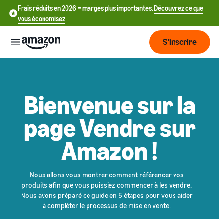
Frais réduits en 2026 = marges plus importantes.
Découvrez ce que
vous économisez
S'inscrire
Start
Bienvenue sur la
Commencer
Envoyer
English
à vendre
page Vendre sur
- GB
sur Amazon
Fulfillment
Amazon !
Grandir
ederlands
Aperçu
Comment commencer
 BE
à vendre sur Amazon
Atteindre
Franchissez cette prochaine
Nous allons vous montrer comment référencer vos
Tarification
L'exécution des
Français
plus de
étape pour devenir vendeur
produits afin que vous puissiez commencer à les vendre.
commandes clients
- BE
clients
Amazon
Nous avons préparé ce guide en 5 étapes pour vous aider
Découvrez les solutions
à compléter le processus de mise en vente.
Connaître
appropriées pour exécuter
Outils
vos expéditions