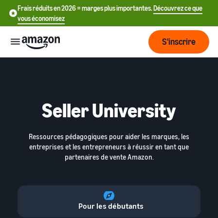
Frais réduits en 2026 = marges plus importantes.
Découvrez ce que
vous économisez
S'inscrire
Start
Seller University
Commencer
Envoyer
English
à vendre
- GB
sur Amazon
Ressources pédagogiques pour aider les marques, les
Fulfillment
Grandir
ederlands
entreprises et les entrepreneurs à réussir en tant que
Aperçu
Comment commencer
partenaires de vente Amazon.
 BE
à vendre sur Amazon
Atteindre
Franchissez cette prochaine
Tarification
L'exécution des
Français
plus de
étape pour devenir vendeur
commandes clients
- BE
clients
Amazon
Découvrez les solutions
Pour les débutants
Connaître
appropriées pour exécuter
Outils
vos expéditions