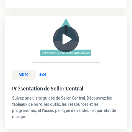
bénéficier de
Commencez à
plus de 47
vendre aux
250 €
Amériques,
d'incitations
en Europe, en
destinées aux
Asie-
nouveaux
Pacifique, au
vendeurs
Moyen-Orient
et en Afrique
du Nord.
VIDÉO
4:06
Présentation de Seller Central
Suivez une visite guidée de Seller Central. Découvrez les
tableaux de bord, les outils, les ressources et les
programmes, et l'accès par type de vendeur et par état de
marque.