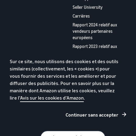
Seller University
Carrières
Rapport 2024 relatif aux
vendeurs partenaires
européens
Rapport 2023 relatif aux
vendeurs partenaires
européens
Sur ce site, nous utilisons des cookies et des outils
Appstore pour les vendeurs
similaires (collectivement, les « cookies ») pour
partenaires
vous fournir des services et les améliorer et pour
diffuser des publicités. Pour en savoir plus sur la
Contactez-nous
manière dont Amazon utilise les cookies, veuillez
lire l’
Avis sur les cookies d’Amazon
.
Continuer sans accepter
Vos informations
Cookies
Conditions
personelles
d'utilisation