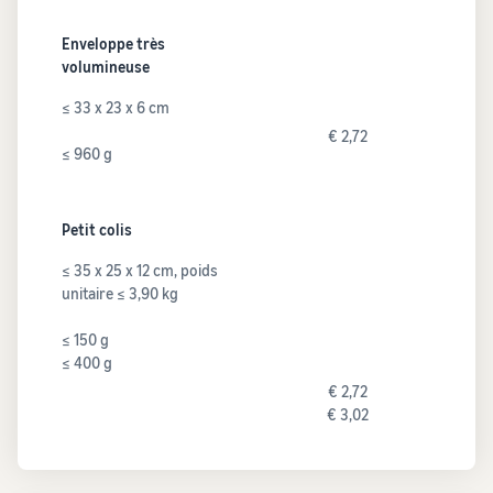
Enveloppe très
volumineuse
≤ 33 x 23 x 6 cm
€ 2,72
≤ 960 g
Petit colis
≤ 35 x 25 x 12 cm, poids
unitaire ≤ 3,90 kg
≤ 150 g
≤ 400 g
€ 2,72
€ 3,02