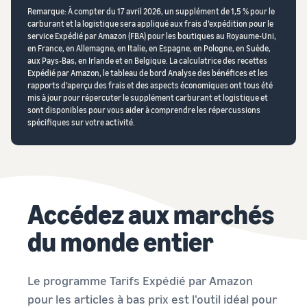
Remarque: À compter du 17 avril 2026, un supplément de 1,5 % pour le
carburant et la logistique sera appliqué aux frais d’expédition pour le
service Expédié par Amazon (FBA) pour les boutiques au Royaume-Uni,
en France, en Allemagne, en Italie, en Espagne, en Pologne, en Suède,
aux Pays-Bas, en Irlande et en Belgique. La calculatrice des recettes
Expédié par Amazon, le tableau de bord Analyse des bénéfices et les
rapports d’aperçu des frais et des aspects économiques ont tous été
mis à jour pour répercuter le supplément carburant et logistique et
sont disponibles pour vous aider à comprendre les répercussions
spécifiques sur votre activité.
Accédez aux marchés
du monde entier
Le programme Tarifs Expédié par Amazon
pour les articles à bas prix est l'outil idéal pour