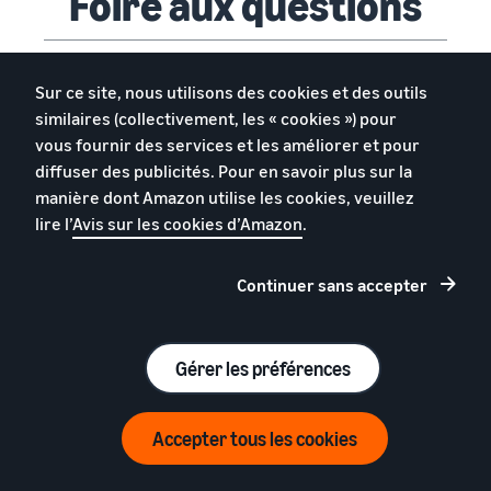
Foire aux questions
Que sont les tarifs Expédié par Amazon
Sur ce site, nous utilisons des cookies et des outils
pour les articles à bas prix ?
similaires (collectivement, les « cookies ») pour
vous fournir des services et les améliorer et pour
diffuser des publicités. Pour en savoir plus sur la
Quels sont les avantages et les
manière dont Amazon utilise les cookies, veuillez
inconvénients des tarifs Expédié par
lire l’
Avis sur les cookies d’Amazon
.
Amazon pour les articles à bas prix ?
Continuer sans accepter
Quels produits sont éligibles aux tarifs
Prix bas Expédié par Amazon ?
Gérer les préférences
Comment inscrire des produits aux tarifs
Accepter tous les cookies
Expédié par Amazon pour les articles à bas
prix ?