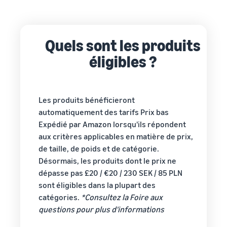
les boutiques Amazon
Externalisez l'expédition, les
européennes
retours et le service client
Découvrez toutes les
Calculateur
marketplaces Amazon
de ventes
Quels sont les produits
Registre des marques
Calculateur
européennes disponibles et
Réduisez
Lancez votre marque avec
éligibles ?
de ventes
comment vous développer
vos frais
Amazon
grâce aux programmes
Calculez les
d'expédition
Expédié par Amazon
coûts d'un
pour vos
produit,
produits à
Les produits bénéficieront
comparez les
bas prix
automatiquement des tarifs Prix bas
méthodes
Découvrez les
d'expédition
Expédié par Amazon lorsqu'ils répondent
Incitations
tarifs Prix bas
aux critères applicables en matière de prix,
pour les
Expédié par
nouveaux
de taille, de poids et de catégorie.
Amazon pour les
Atteignez
Les vendeurs
vendeurs
Désormais, les produits dont le prix ne
produits éligibles
qui utilisent
les
dépasse pas £20 / €20 / 230 SEK / 85 PLN
dont le prix est
les services
clients
sont éligibles dans la plupart des
inférieur ou égal à
du Guide du
Amazon
€20.
catégories.
*Consultez la Foire aux
nouveau
dans le
questions pour plus d'informations
vendeur
monde
peuvent
entier