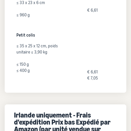
≤ 33 x 23 x 6 cm
€ 6,61
≤ 960 g
Petit colis
≤ 35 x 25 x 12 cm, poids
unitaire ≤ 3,90 kg
≤ 150 g
≤ 400 g
€ 6,61
€ 7,05
Irlande uniquement - Frais
d'expédition Prix bas Expédié par
Amazon (par unité vendue sur