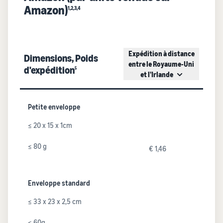
Amazon)
1,2,3,4
Expédition à distance
Dimensions, Poids
entre le Royaume-Uni
d'expédition
5
et l'Irlande
Petite enveloppe
≤ 20 x 15 x 1cm
≤ 80 g
€ 1,46
Enveloppe standard
≤ 33 x 23 x 2,5 cm
≤ 60g