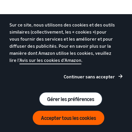
Sur ce site, nous utilisons des cookies et des outils
similaires (collectivement, les « cookies ») pour
vous fournir des services et les améliorer et pour
Jargon Amazon :
ASIN
diffuser des publicités. Pour en savoir plus sur la
Chaque produit proposé à la vente sur Amazon
manière dont Amazon utilise les cookies, veuillez
reçoit un ASIN (numéro d'identification standard
lire l’
Avis sur les cookies d’Amazon
.
Amazon) généré automatiquement, différent d'un
GTIN ou d'un SKU. Plusieurs vendeurs peuvent
Continuer sans accepter
proposer le même ASIN.
Gérer les préférences
Accepter tous les cookies
La page détaillée du