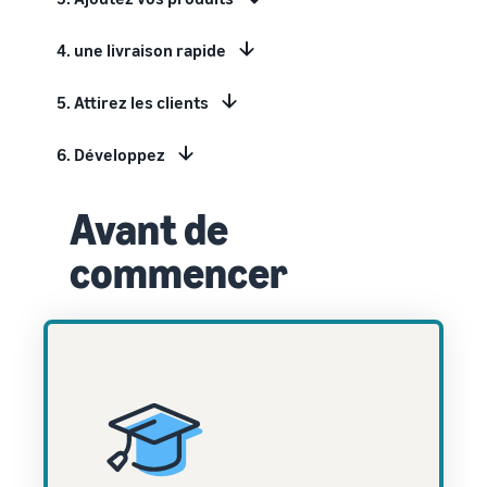
bénéficier de
Commencez à
plus de 47
vendre aux
4. une livraison rapide
250 €
Amériques,
d'incitations
en Europe, en
destinées aux
5. Attirez les clients
Asie-
nouveaux
Pacifique, au
vendeurs
6. Développez
Moyen-Orient
et en Afrique
du Nord.
Avant de
commencer