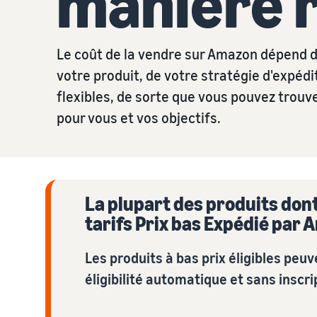
manière 
Consultez nos questions fréquemment posées
Gérez vos commandes
Lancez de nouveaux produits et bénéficiez d'une
Lancez votre marque avec Amazon
Comprendre les coûts des services Amazon optionnels
Acheminer les produits à leurs acheteurs
réduction des frais de vente à 5 % sur les nouveaux ASIN
éligibles à Prime.
Le coût de la vendre sur Amazon dépend de
Consultez nos questions fréquemment posées
votre produit, de votre stratégie d'expédi
Consultez nos questions fréquemment posées
Consultez nos questions fréquemment posées
flexibles, de sorte que vous pouvez trouv
pour vous et vos objectifs.
Consultez nos questions fréquemment posées
La plupart des produits dont 
tarifs Prix bas Expédié par
Les produits à bas prix éligibles peu
éligibilité automatique et sans inscr