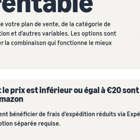
rentable
Découvrez toutes les marketplaces Amazon
Expédié par Amazon
européennes disponibles et comment vous développer
Externalisez l'expédition, les retours et le service client
grâce aux programmes Expédié par Amazon
 votre plan de vente, de la catégorie de
Registre des marques
tion et d'autres variables. Les options sont
Lancez votre marque avec Amazon
er la combinaison qui fonctionne le mieux
le prix est inférieur ou égal à €20 son
 Amazon
vent bénéficier de frais d'expédition réduits via Ex
iption séparée requise.