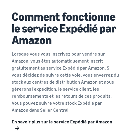
bénéficier de
Commencez à
plus de 47
vendre aux
Comment fonctionne
250 €
Amériques,
d'incitations
le service Expédié par
en Europe, en
destinées aux
Asie-
nouveaux
Amazon
Pacifique, au
vendeurs
Moyen-Orient
et en Afrique
Lorsque vous vous inscrivez pour vendre sur
du Nord.
Amazon, vous êtes automatiquement inscrit
gratuitement au service Expédié par Amazon. Si
vous décidez de suivre cette voie, vous enverrez du
stock aux centres de distribution Amazon et nous
gérerons l'expédition, le service client, les
remboursements et les retours de ces produits.
Vous pouvez suivre votre stock Expédié par
Amazon dans Seller Central.
En savoir plus sur le service Expédié par Amazon