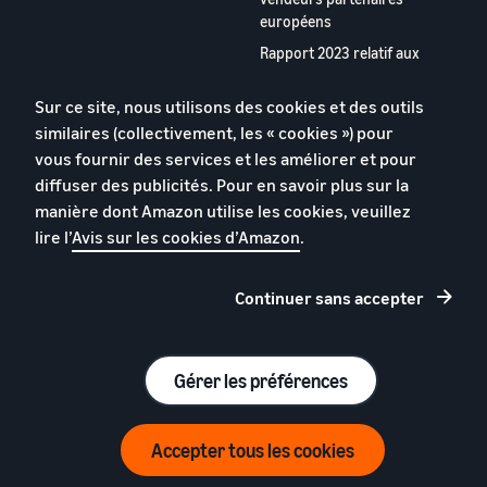
européens
Rapport 2023 relatif aux
vendeurs partenaires
européens
Sur ce site, nous utilisons des cookies et des outils
Appstore pour les vendeurs
similaires (collectivement, les « cookies ») pour
partenaires
vous fournir des services et les améliorer et pour
diffuser des publicités. Pour en savoir plus sur la
Contactez-nous
manière dont Amazon utilise les cookies, veuillez
lire l’
Avis sur les cookies d’Amazon
.
Continuer sans accepter
Vos informations
Cookies
Conditions
personelles
d'utilisation
Gérer les préférences
© 2026 Amazon.com, Inc. et ses sous filiales.
Accepter tous les cookies