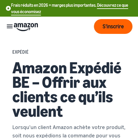
Frais réduits en 2026 = marges plus importantes.
Découvrez ce que
vous économisez
S'inscrire
Start
EXPÉDIÉ
Amazon Expédié
Commencer
Envoyer
English
à vendre
BE – Offrir aux
- GB
sur Amazon
Fulfillment
Grandir
clients ce qu’ils
ederlands
Aperçu
Comment commencer
 BE
à vendre sur Amazon
veulent
Atteindre
Franchissez cette prochaine
Tarification
L'exécution des
Français
plus de
étape pour devenir vendeur
commandes clients
- BE
clients
Amazon
Découvrez les solutions
Lorsqu'un client Amazon achète votre produit,
Connaître
appropriées pour exécuter
Outils
soit nous expédions la commande pour vous
vos expéditions