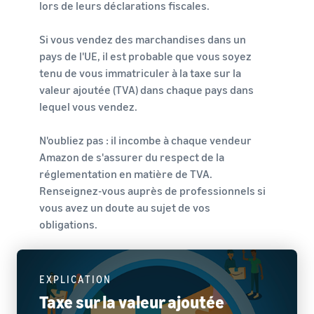
lors de leurs déclarations fiscales.
les boutiques Amazon
Externalisez l'expédition, les
européennes
retours et le service client
Découvrez toutes les
Calculateur
Si vous vendez des marchandises dans un
marketplaces Amazon
de ventes
pays de l'UE, il est probable que vous soyez
Registre des marques
Calculateur
européennes disponibles et
Réduisez
tenu de vous immatriculer à la taxe sur la
Lancez votre marque avec
de ventes
comment vous développer
vos frais
valeur ajoutée (TVA) dans chaque pays dans
Amazon
grâce aux programmes
Calculez les
d'expédition
lequel vous vendez.
Expédié par Amazon
coûts d'un
pour vos
produit,
produits à
N'oubliez pas : il incombe à chaque vendeur
comparez les
bas prix
méthodes
Amazon de s'assurer du respect de la
Découvrez les
d'expédition
réglementation en matière de TVA.
Incitations
tarifs Prix bas
pour les
Renseignez-vous auprès de professionnels si
Expédié par
nouveaux
vous avez un doute au sujet de vos
Amazon pour les
Atteignez
Les vendeurs
vendeurs
obligations.
produits éligibles
qui utilisent
les
dont le prix est
les services
clients
inférieur ou égal à
du Guide du
Amazon
€20.
nouveau
dans le
EXPLICATION
vendeur
monde
Taxe sur la valeur ajoutée
peuvent
entier