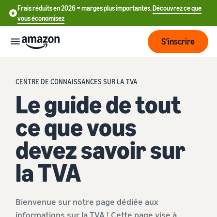
Frais réduits en 2026 = marges plus importantes.
Découvrez ce que
vous économisez
S'inscrire
Start
CENTRE DE CONNAISSANCES SUR LA TVA
Le guide de tout
Commencer
Envoyer
English
à vendre
ce que vous
- GB
sur Amazon
Fulfillment
devez savoir sur
Grandir
ederlands
Aperçu
Comment commencer
 BE
la TVA
à vendre sur Amazon
Atteindre
Franchissez cette prochaine
Tarification
L'exécution des
Français
plus de
étape pour devenir vendeur
commandes clients
- BE
clients
Amazon
Découvrez les solutions
Bienvenue sur notre page dédiée aux
Connaître
appropriées pour exécuter
Outils
informations sur la TVA ! Cette page vise à
vos expéditions