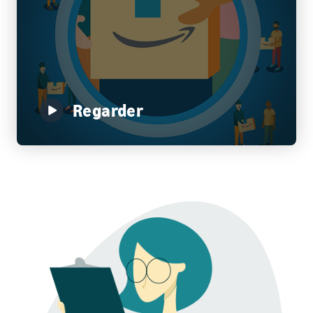
bénéficier de
Commencez à
plus de 47
vendre aux
250 €
Amériques,
d'incitations
en Europe, en
destinées aux
Asie-
nouveaux
Pacifique, au
vendeurs
Moyen-Orient
Regarder
et en Afrique
du Nord.