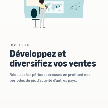
bénéficier de
Commencez à
plus de 47
vendre aux
250 €
Amériques,
d'incitations
en Europe, en
destinées aux
Asie-
nouveaux
Pacifique, au
vendeurs
Moyen-Orient
et en Afrique
du Nord.
DÉVELOPPER
Développez et
diversifiez vos ventes
Réduisez les périodes creuses en profitant des
périodes de pic d'activité d'autres pays.