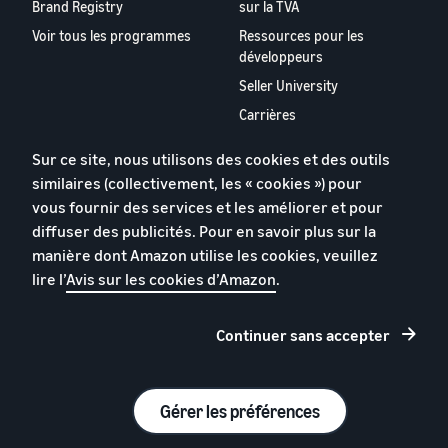
Brand Registry
sur la TVA
Voir tous les programmes
Ressources pour les
développeurs
Seller University
Carrières
Rapport 2024 relatif aux
Sur ce site, nous utilisons des cookies et des outils
vendeurs partenaires
similaires (collectivement, les « cookies ») pour
européens
vous fournir des services et les améliorer et pour
Rapport 2023 relatif aux
diffuser des publicités. Pour en savoir plus sur la
vendeurs partenaires
manière dont Amazon utilise les cookies, veuillez
européens
lire l’
Avis sur les cookies d’Amazon
.
Appstore pour les vendeurs
partenaires
Continuer sans accepter
Contactez-nous
Gérer les préférences