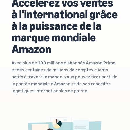
Accélérez vos ventes
les boutiques Amazon
Externalisez l'expédition, les
européennes
à l'international grâce
retours et le service client
Découvrez toutes les
Calculateur
à la puissance de la
marketplaces Amazon
de ventes
Registre des marques
Calculateur
européennes disponibles et
Réduisez
Lancez votre marque avec
de ventes
marque mondiale
comment vous développer
vos frais
Amazon
grâce aux programmes
Calculez les
d'expédition
Amazon
Expédié par Amazon
coûts d'un
pour vos
produit,
produits à
comparez les
bas prix
Avec plus de 200 millions d'abonnés Amazon Prime
méthodes
Découvrez les
et des centaines de millions de comptes clients
d'expédition
Incitations
tarifs Prix bas
actifs à travers le monde, vous pouvez tirer parti de
pour les
Expédié par
la portée mondiale d'Amazon et de ses capacités
nouveaux
Amazon pour les
Atteignez
Les vendeurs
logistiques internationales de pointe.
vendeurs
produits éligibles
qui utilisent
les
dont le prix est
les services
clients
inférieur ou égal à
du Guide du
Amazon
€20.
nouveau
dans le
vendeur
monde
peuvent
entier