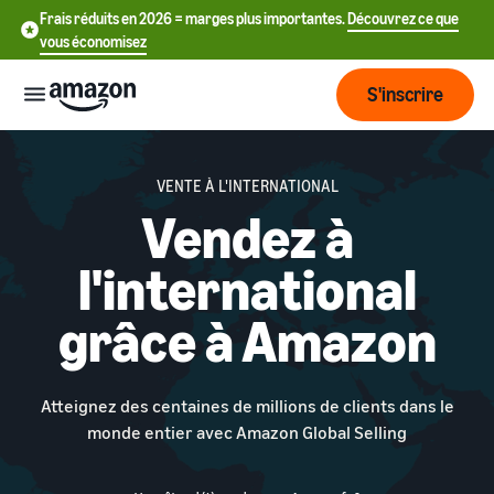
Frais réduits en 2026 = marges plus importantes.
Découvrez ce que
vous économisez
S'inscrire
Start
VENTE À L'INTERNATIONAL
Vendez à
Commencer
Envoyer
English
à vendre
l'international
- GB
sur Amazon
Fulfillment
grâce à Amazon
Grandir
ederlands
Aperçu
Comment commencer
 BE
à vendre sur Amazon
Atteindre
Franchissez cette prochaine
Tarification
L'exécution des
Français
Atteignez des centaines de millions de clients dans le
plus de
étape pour devenir vendeur
commandes clients
- BE
monde entier avec Amazon Global Selling
clients
Amazon
Découvrez les solutions
Connaître
appropriées pour exécuter
Outils
vos expéditions