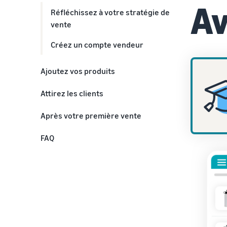
Av
Réfléchissez à votre stratégie de
vente
Créez un compte vendeur
Ajoutez vos produits
Catégories de produits
Attirez les clients
Détails du produit
Proposez une livraison rapide
Après votre première vente
Créez une page détaillée
Faites de la publicité pour vos
Obtenez les commentaires des
FAQ
offres
clients
Fixez des prix compétitifs
Développez votre entreprise
Prospérez