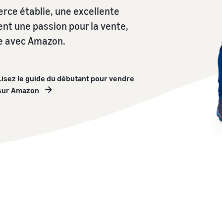
Découvrez toutes les marketplaces Amazon
Expédié par Amazon
rce établie, une excellente
européennes disponibles et comment vous développer
Externalisez l'expédition, les retours et le service client
grâce aux programmes Expédié par Amazon
nt une passion pour la vente,
pe avec Amazon.
Registre des marques
Lancez votre marque avec Amazon
Lisez le guide du débutant pour vendre
sur Amazon