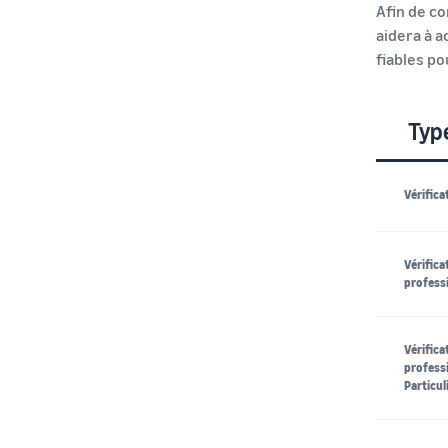
Afin de c
aidera à a
fiables po
Type
Vérifica
Vérifica
profess
Vérifica
professi
Particul