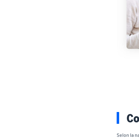
Co
Selon la n